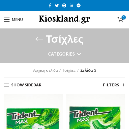
0
MENU
Τσίχλες
CATEGORIES
Αρχική σελίδα
Τσίχλες
Σελίδα 3
SHOW SIDEBAR
FILTERS