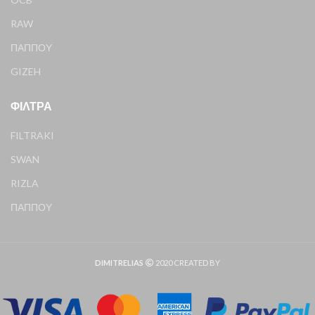
RAW
ΠΑΠΠΟΥ
GIZEH
ΦΊΛΤΡΑ
FILTRAKI
SWAN
RIZLA
ΠΑΠΠΟΥ
DIMITRELIAS
2020 CREATED BY