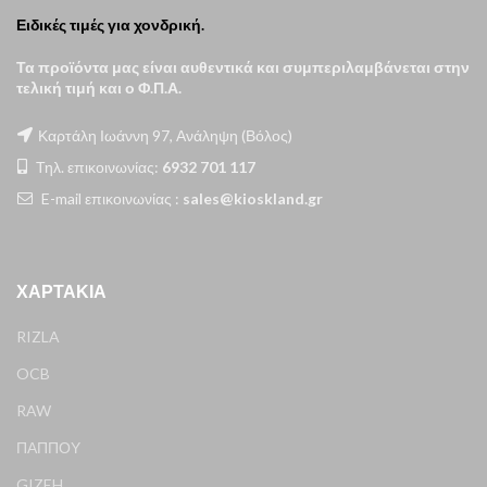
Ειδικές τιμές για χονδρική.
Τα προϊόντα μας είναι αυθεντικά και συμπεριλαμβάνεται στην
τελική τιμή και ο Φ.Π.Α.
Καρτάλη Ιωάννη 97, Ανάληψη (Βόλος)
Τηλ. επικοινωνίας:
6932 701 117
E-mail επικοινωνίας :
sales@kioskland.gr
ΧΑΡΤΆΚΙΑ
RIZLA
OCB
RAW
ΠΑΠΠΟΥ
GIZEH