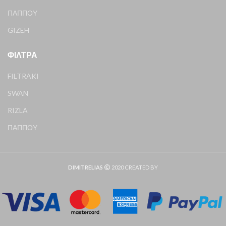
ΠΑΠΠΟΥ
GIZEH
ΦΊΛΤΡΑ
FILTRAKI
SWAN
RIZLA
ΠΑΠΠΟΥ
DIMITRELIAS
2020 CREATED BY