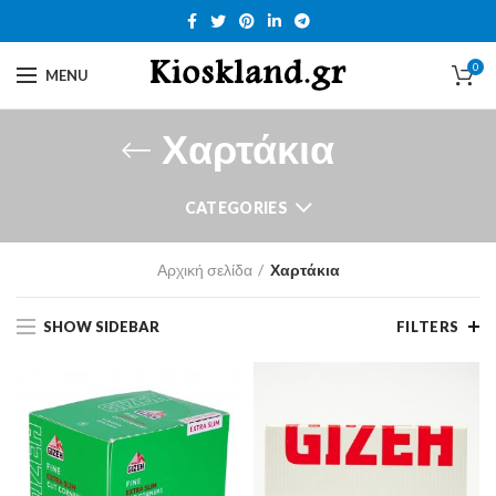
0
MENU
Χαρτάκια
CATEGORIES
Αρχική σελίδα
Χαρτάκια
SHOW SIDEBAR
FILTERS