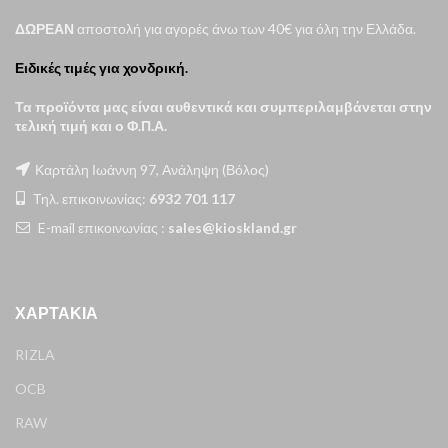
ΔΩΡΕΑΝ
αποστολή για αγορές άνω των 40€ για όλη την Ελλάδα.
Ειδικές τιμές για χονδρική.
Τα προϊόντα μας είναι αυθεντικά και συμπεριλαμβάνεται στην
τελική τιμή και ο Φ.Π.Α.
Καρτάλη Ιωάννη 97, Ανάληψη (Βόλος)
Τηλ. επικοινωνίας:
6932 701 117
E-mail επικοινωνίας :
sales@kioskland.gr
ΧΑΡΤΆΚΙΑ
RIZLA
OCB
RAW