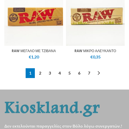
RAW ΜΕΓΑΛΟ ΜΕ ΤΖΙΒΑΝΑ
RAW ΜΙΚΡΟ ΑΛΕΥΚΑΝΤΟ
€
1,20
€
0,35
1
2
3
4
5
6
7
Δεν εκτελούνται παραγγελίες στον Βόλο λόγω συνεργατών.!