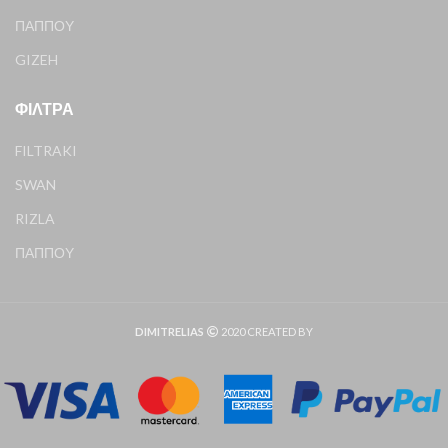
ΠΑΠΠΟΥ
GIZEH
ΦΊΛΤΡΑ
FILTRAKI
SWAN
RIZLA
ΠΑΠΠΟΥ
DIMITRELIAS
2020 CREATED BY