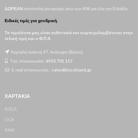
ΔΩΡΕΑΝ
αποστολή για αγορές άνω των 40€ για όλη την Ελλάδα.
Ειδικές τιμές για χονδρική.
Τα προϊόντα μας είναι αυθεντικά και συμπεριλαμβάνεται στην
τελική τιμή και ο Φ.Π.Α.
Καρτάλη Ιωάννη 97, Ανάληψη (Βόλος)
Τηλ. επικοινωνίας:
6932 701 117
E-mail επικοινωνίας :
sales@kioskland.gr
ΧΑΡΤΆΚΙΑ
RIZLA
OCB
RAW