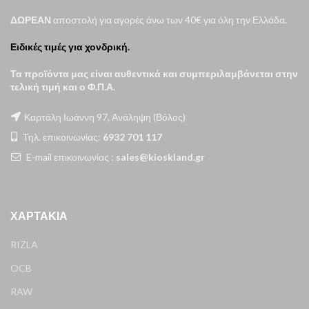
ΔΩΡΕΑΝ
αποστολή για αγορές άνω των 40€ για όλη την Ελλάδα.
Ειδικές τιμές για χονδρική.
Τα προϊόντα μας είναι αυθεντικά και συμπεριλαμβάνεται στην
τελική τιμή και ο Φ.Π.Α.
Καρτάλη Ιωάννη 97, Ανάληψη (Βόλος)
Τηλ. επικοινωνίας:
6932 701 117
E-mail επικοινωνίας :
sales@kioskland.gr
ΧΑΡΤΆΚΙΑ
RIZLA
OCB
RAW