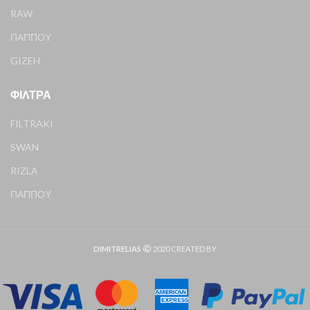
RAW
ΠΑΠΠΟΥ
GIZEH
ΦΊΛΤΡΑ
FILTRAKI
SWAN
RIZLA
ΠΑΠΠΟΥ
DIMITRELIAS
2020 CREATED BY