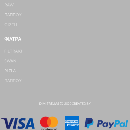
RAW
ΠΑΠΠΟΥ
GIZEH
ΦΊΛΤΡΑ
FILTRAKI
SWAN
RIZLA
ΠΑΠΠΟΥ
DIMITRELIAS
2020 CREATED BY