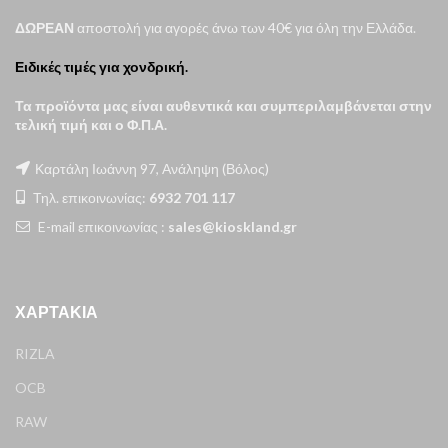
ΔΩΡΕΑΝ
αποστολή για αγορές άνω των 40€ για όλη την Ελλάδα.
Ειδικές τιμές για χονδρική.
Τα προϊόντα μας είναι αυθεντικά και συμπεριλαμβάνεται στην
τελική τιμή και ο Φ.Π.Α.
Καρτάλη Ιωάννη 97, Ανάληψη (Βόλος)
Τηλ. επικοινωνίας:
6932 701 117
E-mail επικοινωνίας :
sales@kioskland.gr
ΧΑΡΤΆΚΙΑ
RIZLA
OCB
RAW