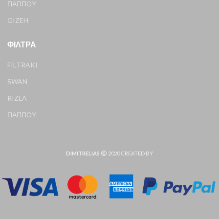
ΠΑΠΠΟΥ
GIZEH
ΦΊΛΤΡΑ
FILTRAKI
SWAN
RIZLA
ΠΑΠΠΟΥ
DIMITRELIAS
2020 CREATED BY